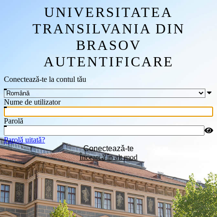
UNIVERSITATEA
TRANSILVANIA DIN
BRASOV
AUTENTIFICARE
Conecteazǎ-te la contul tǎu
Nume de utilizator
Parolă
Parolǎ uitatǎ?
Conecteazǎ-te
Încearcǎ în alt mod