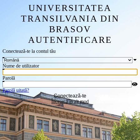
UNIVERSITATEA
TRANSILVANIA DIN
BRASOV
AUTENTIFICARE
Conecteazǎ-te la contul tǎu
Nume de utilizator
Parolă
Parolǎ uitatǎ?
Conecteazǎ-te
Încearcǎ în alt mod