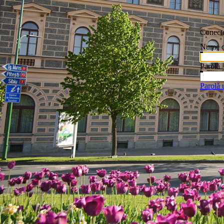
Conecte
Nume de
Parolă
Parolǎ 