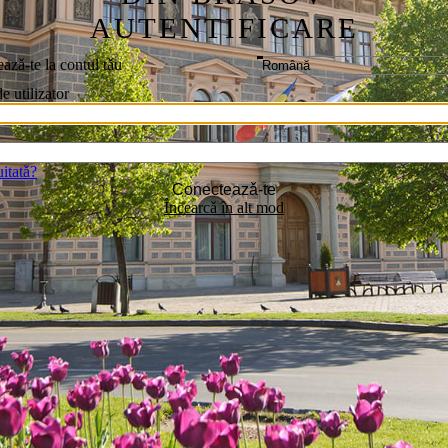
AUTENTIFICARE
azǎ-te la contul tǎu
 utilizator
uitatǎ?
Conecteazǎ-te
Încearcǎ în alt mod