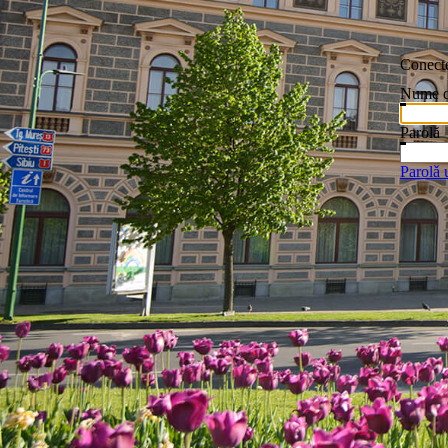
Conecte
Nume de
Parolă
Parolǎ 