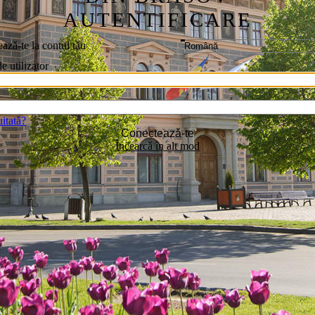
AUTENTIFICARE
azǎ-te la contul tǎu
 utilizator
uitatǎ?
Conecteazǎ-te
Încearcǎ în alt mod