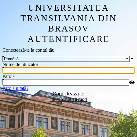
UNIVERSITATEA
TRANSILVANIA DIN
BRASOV
AUTENTIFICARE
Conecteazǎ-te la contul tǎu
Nume de utilizator
Parolă
Parolǎ uitatǎ?
Conecteazǎ-te
Încearcǎ în alt mod